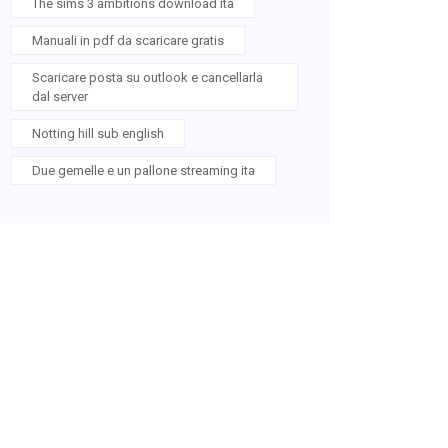
The sims 3 ambitions download ita
Manuali in pdf da scaricare gratis
Scaricare posta su outlook e cancellarla
dal server
Notting hill sub english
Due gemelle e un pallone streaming ita