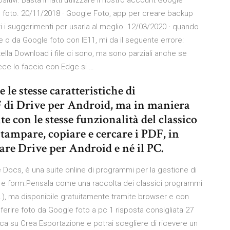
itivi. Basta infatti utilizzare il nostro account Google
tre foto. 20/11/2018 · Google Foto, app per creare backup
tti i suggerimenti per usarla al meglio. 12/03/2020 · quando
 o da Google foto con IE11, mi da il seguente errore:
rtella Download i file ci sono, ma sono parziali anche se
vece lo faccio con Edge si …
le stesse caratteristiche di
 di Drive per Android, ma in maniera
e con le stesse funzionalità del classico
stampare, copiare e cercare i PDF, in
are Drive per Android e né il PC.
 Docs, è una suite online di programmi per la gestione di
) e form.Pensala come una raccolta dei classici programmi
c.), ma disponibile gratuitamente tramite browser e con
ferire foto da Google foto a pc 1 risposta consigliata 27
ca su Crea Esportazione e potrai scegliere di ricevere un