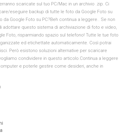
 verranno scaricate sul tuo PC/Mac in un archivio .zip. Ci
ricare/eseguire backup di tutte le foto da Google Foto su
to da Google Foto su PC?Beh continua a leggere.. Se non
di adottare questo sistema di archiviazione di foto e video,
e Foto, risparmiando spazio sul telefono! Tutte le tue foto
ganizzate ed etichettate automaticamente. Così potrai
ci. Però esistono soluzioni alternative per scaricare
vogliamo condividere in questo articolo.Continua a leggere
 computer e poterle gestire come desideri, anche in
0
ni
ua