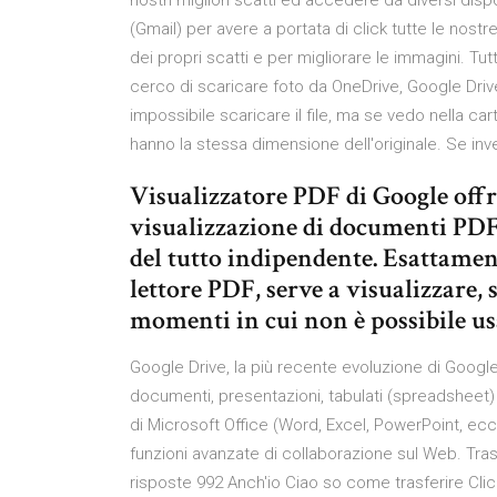
nostri migliori scatti ed accedere da diversi dispos
(Gmail) per avere a portata di click tutte le nos
dei propri scatti e per migliorare le immagini. Tu
cerco di scaricare foto da OneDrive, Google Drive
impossibile scaricare il file, ma se vedo nella ca
hanno la stessa dimensione dell'originale. Se in
Visualizzatore PDF di Google offre 
visualizzazione di documenti PDF
del tutto indipendente. Esattament
lettore PDF, serve a visualizzare, 
momenti in cui non è possibile us
Google Drive, la più recente evoluzione di Google
documenti, presentazioni, tabulati (spreadsheet
di Microsoft Office (Word, Excel, PowerPoint, ec
funzioni avanzate di collaborazione sul Web. Tras
risposte 992 Anch'io Ciao so come trasferire Clic