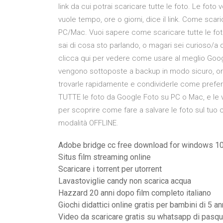
link da cui potrai scaricare tutte le foto. Le foto
vuole tempo, ore o giorni, dice il link. Come sca
PC/Mac. Vuoi sapere come scaricare tutte le fo
sai di cosa sto parlando, o magari sei curioso/a 
clicca qui per vedere come usare al meglio Googl
vengono sottoposte a backup in modo sicuro, or
trovarle rapidamente e condividerle come preferis
TUTTE le foto da Google Foto su PC o Mac, e le 
per scoprire come fare a salvare le foto sul tuo
modalità OFFLINE.
Adobe bridge cc free download for windows 1
Situs film streaming online
Scaricare i torrent per utorrent
Lavastoviglie candy non scarica acqua
Hazzard 20 anni dopo film completo italiano
Giochi didattici online gratis per bambini di 5 an
Video da scaricare gratis su whatsapp di pasq