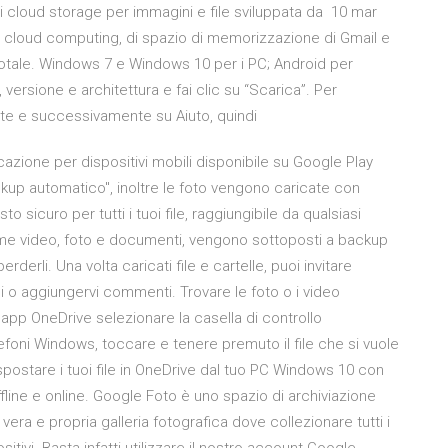
di cloud storage per immagini e file sviluppata da 10 mar
e cloud computing, di spazio di memorizzazione di Gmail e
n totale. Windows 7 e Windows 10 per i PC; Android per
versione e architettura e fai clic su “Scarica”. Per
ciate e successivamente su Aiuto, quindi
cazione per dispositivi mobili disponibile su Google Play
kup automatico", inoltre le foto vengono caricate con
 sicuro per tutti i tuoi file, raggiungibile da qualsiasi
come video, foto e documenti, vengono sottoposti a backup
perderli. Una volta caricati file e cartelle, puoi invitare
rli o aggiungervi commenti. Trovare le foto o i video
ll'app OneDrive selezionare la casella di controllo
telefoni Windows, toccare e tenere premuto il file che si vuole
 spostare i tuoi file in OneDrive dal tuo PC Windows 10 con
offline e online. Google Foto è uno spazio di archiviazione
 vera e propria galleria fotografica dove collezionare tutti i