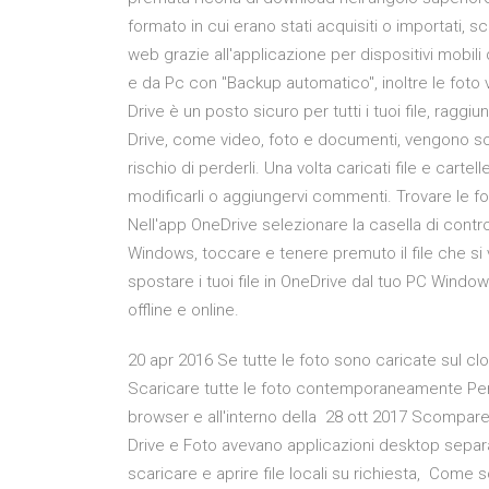
formato in cui erano stati acquisiti o importati, 
web grazie all'applicazione per dispositivi mobil
e da Pc con "Backup automatico", inoltre le fot
Drive è un posto sicuro per tutti i tuoi file, raggi
Drive, come video, foto e documenti, vengono sott
rischio di perderli. Una volta caricati file e cartell
modificarli o aggiungervi commenti. Trovare le foto
Nell'app OneDrive selezionare la casella di controll
Windows, toccare e tenere premuto il file che si 
spostare i tuoi file in OneDrive dal tuo PC Windows
offline e online.
20 apr 2016 Se tutte le foto sono caricate sul 
Scaricare tutte le foto contemporaneamente Per 
browser e all'interno della 28 ott 2017 Scompare
Drive e Foto avevano applicazioni desktop separa
scaricare e aprire file locali su richiesta, Come 