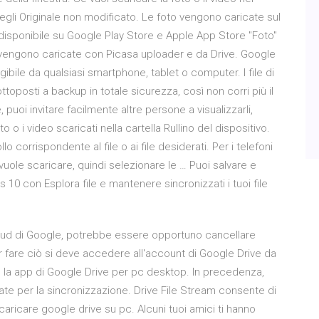
scegli Originale non modificato. Le foto vengono caricate sul
i disponibile su Google Play Store e Apple App Store "Foto"
o vengono caricate con Picasa uploader e da Drive. Google
ungibile da qualsiasi smartphone, tablet o computer. I file di
oposti a backup in totale sicurezza, così non corri più il
e, puoi invitare facilmente altre persone a visualizzarli,
 o i video scaricati nella cartella Rullino del dispositivo.
o corrispondente al file o ai file desiderati. Per i telefoni
vuole scaricare, quindi selezionare le … Puoi salvare e
 10 con Esplora file e mantenere sincronizzati i tuoi file
cloud di Google, potrebbe essere opportuno cancellare
fare ciò si deve accedere all'account di Google Drive da
 la app di Google Drive per pc desktop. In precedenza,
te per la sincronizzazione. Drive File Stream consente di
scaricare google drive su pc. Alcuni tuoi amici ti hanno