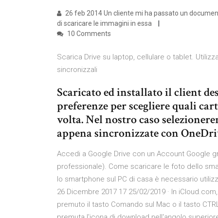
26 feb 2014 Un cliente mi ha passato un documento
di scaricare le immagini in essa
10 Comments
Scarica Drive su laptop, cellulare o tablet. Utilizz
sincronizzali
Scaricato ed installato il client 
preferenze per scegliere quali car
volta. Nel nostro caso selezioner
appena sincronizzate con OneDri
Accedi a Google Drive con un Account Google gra
professionale). Come scaricare le foto dello sm
lo smartphone sul PC di casa è necessario utili
26 Dicembre 2017 17 25/02/2019 · In iCloud.com, f
premuto il tasto Comando sul Mac o il tasto CTRL s
premuta l'icona di download nell'angolo superiore d