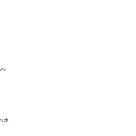
ows
rack