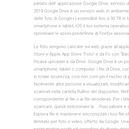
parlato dell' applicazione Google Drive, servizio 
2019 Google Drive è un servizio web, in ambient
delle foto di Google+) estendibili fino a 30 TB i
smartphone e tablet; iOS il tuo sistema operativo, 
ripristinare le azioni predefinite di Firefox asso
Le foto vengono caricate sul web grazie all'appli
Store e Apple App Store "Foto" e da Pc con "Bac
Picasa uploader e da Drive. Google Drive è un posto
smartphone, tablet o computer. I file di Drive, 
in totale sicurezza, così non corri più il rischio di 
facilmente altre persone a visualizzarli, modifica
scaricati nella cartella Rullino del dispositivo. Ne
corrispondente al file o ai file desiderati. Per i 
scaricare, quindi selezionare le … Puoi salvare e
Esplora file e mantenere sincronizzati i tuoi file 
illimitato per foto e video, offerto da Google. Una