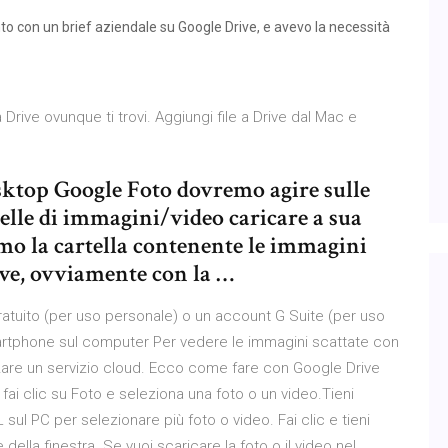
 con un brief aziendale su Google Drive, e avevo la necessità
a Drive ovunque ti trovi. Aggiungi file a Drive dal Mac e
desktop Google Foto dovremo agire sulle
telle di immagini/video caricare a sua
emo la cartella contenente le immagini
ve, ovviamente con la …
tuito (per uso personale) o un account G Suite (per uso
artphone sul computer Per vedere le immagini scattate con
zzare un servizio cloud. Ecco come fare con Google Drive
ai clic su Foto e seleziona una foto o un video.Tieni
ul PC per selezionare più foto o video. Fai clic e tieni
ella finestra. Se vuoi scaricare la foto o il video nel