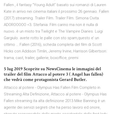
Fallen , il fantasy "Young Adult" basato sui romanzi di Lauren
Kate in arrivo nei cinema italiani il prossimo 26 gennaio. Fallen
(2017) streaming. Trailer Film. Trailer Film. Simona Civita.
ADOROOOOO <3. Stefania. Film carino ma non è nulla di
nuovo..è un misto tra Twilight e The Vampire Diaries. Luigi
Gargiulo. avete rotto le palle con sto spam,questo e’ un
ottimo … Fallen (2016), scheda completa del film di Scott
Hicks con Addison Timlin, Jeremy Irvine, Harrison Gilbertson:
trama, cast, trailer, gallerie, boxoffice, premi
5 lug 2019 Scoprite su NewsCinema le immagini del
trailer del film Attacco al potere 3 ( Angel has fallen)
che vedrà come protagonista Gerard Butler.
Attacco al potere - Olympus Has Fallen Film Completo in
Streaming Alta Definizione, Attacco al potere - Olympus Has
Fallen streaming ita alta definizione 2013 Mike Banning è un
agente dei servizi segreti che ha perso lavoro ed onore,