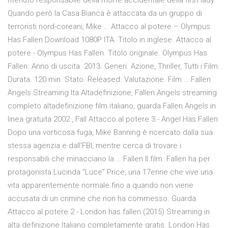
ritenuto responsabile della morte accidentale della first lady.
Quando però la Casa Bianca è attaccata da un gruppo di
terroristi nord-coreani, Mike … Attacco al potere – Olympus
Has Fallen Download 1080P ITA. Titolo in inglese. Attacco al
potere - Olympus Has Fallen. Titolo originale. Olympus Has
Fallen. Anno di uscita. 2013. Generi. Azione, Thriller, Tutti i Film.
Durata. 120 min. Stato. Released. Valutazione. Film … Fallen
Angels Streaming Ita Altadefinizione, Fallen Angels streaming
completo altadefinizione film italiano, guarda Fallen Angels in
linea gratuita 2002 , Fall Attacco al potere 3 - Angel Has Fallen
Dopo una vorticosa fuga, Mike Banning è ricercato dalla sua
stessa agenzia e dall'FBI, mentre cerca di trovare i
responsabili che minacciano la … Fallen Il film. Fallen ha per
protagonista Lucinda “Luce” Price, una 17enne che vive una
vita apparentemente normale fino a quando non viene
accusata di un crimine che non ha commesso. Guarda
Attacco al potere 2 - London has fallen (2015) Streaming in
alta definizione Italiano completamente gratis. London Has