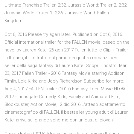
Ultimate Franchise Trailer. 2:32. Jurassic World: Trailer 2. 2:32.
Jurassic World: Trailer 1. 2:36. Jurassic World: Fallen
Kingdom:
Oct 6, 2016 Please try again later. Published on Oct 6, 2016.
Official international trailer for the FALLEN movie, based on the
novel by Lauren Kate 26 gen 2017 Fallen tutte le Clip + Trailer
in Italiano, il film tratto dal primo dei quattro romanzi best
seller della saga fantasy di Lauren Kate. Scopri il nostro Mar
23, 2017 Fallen Trailer - 2016 Fantasy Movie starring Addison
Timlin, Lola Kirke and Joely Richardson Subscribe for more:
Aug 4, 2017 FALLEN Trailer (2017) Fantasy, Teen Movie HD ©
2017 - Lionsgate Comedy, Kids, Family and Animated Film,
Blockbuster, Action Movie, 2 dic 2016 L'atteso adattamento
cinematografico di FALLEN, il bestseller young adult di Lauren
Kate, arriva sul grande schermo con un cast di giovani
Guarda Fallen (2016) Streaming in alta definizione Italiano